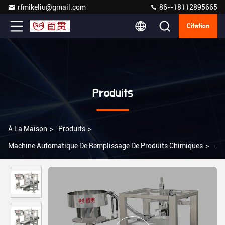
rfmikeliu@gmail.com
86--18112895665
Citation
Produits
À La Maison
>
Produits
>
Machine Automatique De Remplissage De Produits Chimiques
>
Machine de remplissage de liquide chimique / sauce / huile
entièrement automatique avec écran tactile 7 "