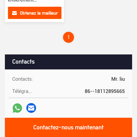
automatisée à faible
Obtenez le meilleur
maintenance
prix
1
Contacts
Contacts:
Mr. liu
Télégramme:
86--18112895665
Contactez-nous maintenant