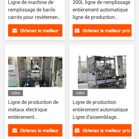
Ligne de machine de
200L ligne de remplissage
remplissage de barils
entièrement automatique
carrés pour revêtement
ligne de production
chimique
automatique ligne
Obtenez le meilleur
Obtenez le meilleur prix
d'assemblage
automatique
prix
vidéo
vidéo
Ligne de production de
Ligne de production
métaux électrique
entièrement automatique
entièrement
Ligne d'assemblage
automatique pour
entièrement automatique
Obtenez le meilleur
Obtenez le meilleur prix
l'efficacité de la capacité
pour une production