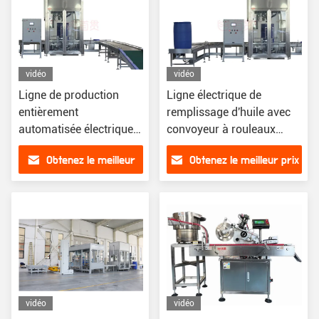
vidéo
vidéo
Ligne de production
Ligne électrique de
entièrement
remplissage d'huile avec
automatisée électrique
convoyeur à rouleaux
de précision pour la
220v ligne de production
Obtenez le meilleur
Obtenez le meilleur prix
fabrication sans
de remplissage de
soudure
revêtement ligne de
prix
production entièrement
automatique
vidéo
vidéo