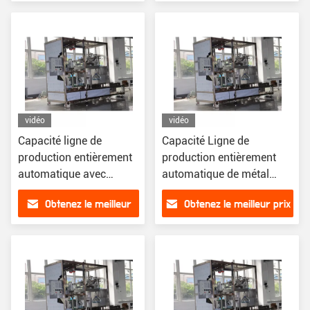
continue sûre à faible
prix
entretien
vidéo
vidéo
Capacité ligne de
Capacité Ligne de
production entièrement
production entièrement
automatique avec
automatique de métal
contrôle PLC précis et
électrique avec une
Obtenez le meilleur
Obtenez le meilleur prix
faible entretien
précision précise et de
multiples caractéristiques
prix
de sécurité