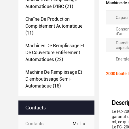
Machine de r
Automatique D'IBC
(21)
Capaci
Chaîne De Production
Complètement Automatique
Conso
(11)
d'air:
Diamèt
Machines De Remplissage Et
capsul
De Couverture Entièrement
Automatiques
(22)
Énergie
Machine De Remplissage Et
2000 bouteil
D'emboutissage Semi-
Automatique
(16)
Descri
Contacts
Le FC-200
garantit 
ml, ce qui
Contacts:
Mr. liu
Le FC-200