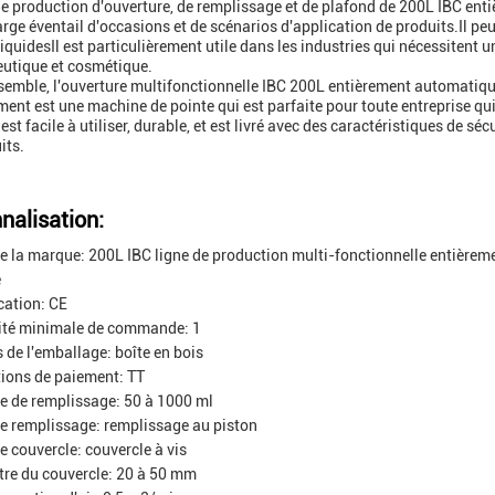
de production d'ouverture, de remplissage et de plafond de 200L IBC ent
arge éventail d'occasions et de scénarios d'application de produits.Il peut
liquidesIl est particulièrement utile dans les industries qui nécessitent 
utique et cosmétique.
semble, l'ouverture multifonctionnelle IBC 200L entièrement automatique
ent est une machine de pointe qui est parfaite pour toute entreprise qui
 est facile à utiliser, durable, et est livré avec des caractéristiques de sé
its.
nalisation:
 la marque: 200L IBC ligne de production multi-fonctionnelle entièreme
e
ication: CE
ité minimale de commande: 1
s de l'emballage: boîte en bois
ions de paiement: TT
 de remplissage: 50 à 1000 ml
e remplissage: remplissage au piston
e couvercle: couvercle à vis
re du couvercle: 20 à 50 mm