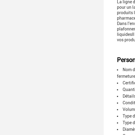
La ligne 
pour un l
produits 
pharmace
Dans l'en
plafonnem
liquidesIl
vos produ
Person
Nom de
fermetur
Certif
Quant
Détail
Condit
Volume
Type d
Type d
Diamèt