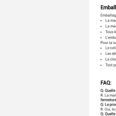
Emball
Emballage
La mac
La mac
Tous l
L'emba
Pour la n
Le col
Les dé
Le cli
Tout p
FAQ:
Q: Quelle
R: La mar
fermetur
Q: Le prod
R: Oui, le
Q: Quelle