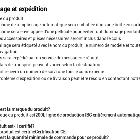
age et expédition
 du produit:
hine de remplissage automatique sera emballée dans une boîte en cart
hine sera enveloppée d'une pellicule pour éviter tout dommage pendant 
es accessoires et pièces nécessaires seront inclus dans le colis.
llage sera étiqueté avec le nom du produit, le numéro de modèle et toute
avigation:
is sera expédié par un service de messagerie réputé.
lais de transport peuvent varier selon la destination.
ent recevra un numéro de suivi une fois le colis expédié.
roblème d'expédition ou de livraison peut être résolu en contactant notre 
 est la marque du produit?
que du produit est
200L ligne de production IBC entièrement automatique
e
.
uit est-il certifié?
 produit est certifié
Certification CE
.
 est la quantité minimale de commande pour ce produit?