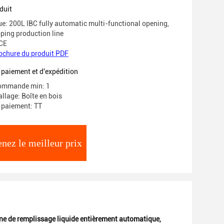
que
duit
: 200L IBC fully automatic multi-functional opening,
pping production line
 CE
ochure du produit PDF
 paiement et d'expédition
commande min: 1
llage: Boîte en bois
 paiement: TT
nez le meilleur prix
e de remplissage liquide entièrement automatique
,