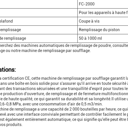
FC-2000
Pour les appareils à haute 
plafond
Coupe à vis
remplissage
Remplissage du piston
de remplissage
50 à 1000 ml
herchez des machines automatiques de remplissage de poudre, consult
ge ou notre machine de remplissage par soufflage.
ations:
a certification CE, cette machine de remplissage par soufflage garantit la 
ans une boîte en bois solide pour s'assurer qu'il arrive en toute sécuri
ant des transactions sécurisées et une tranquillité d'esprit pour toutes l
de production d'ouverture, de remplissage et de fermeture multifonction
e de haute qualité, ce qui garantit sa durabilité et sa longévité.Il utili
00,6-0,8 MPa, avec une consommation d'air de 0,5 m3/min.
hine de remplissage a une capacité de 2 000 bouteilles par heure, ce qui 
evé.avec une interface conviviale permettant de contrôler facilement l
st également entièrement automatique, ce qui signifie qu'elle peut être l
vos produits.