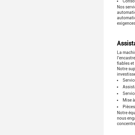
Conso
Nos servi
automatiq
automatiq
exigences
Assist
La machin
l'encastr
fiables et
Notre sup
investiss
Servic
Assist
Servic
Mise à
Pièces
Notre équ
nous enga
concentrer