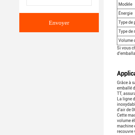
Modèle
Énergie
Envoyer
Type de 
Type de 
Volume 
Si vous c
d'emballa
Applic
Grâce à s
emballé d
TT, assur
La ligne 
inoxydabl
d'air de 
Cette mac
volume él
machine e
recouvre 