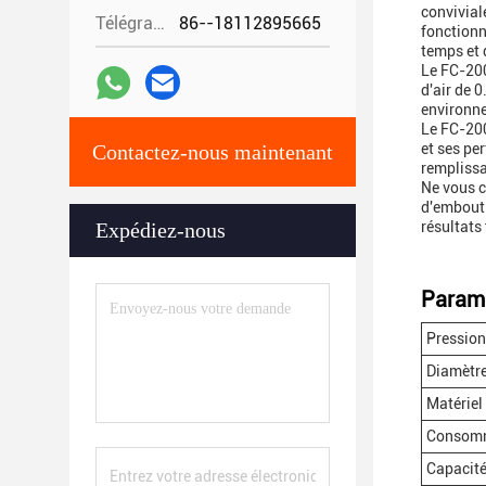
convivial
Télégramme:
86--18112895665
fonctionn
temps et 
Le FC-200
d'air de 
environne
Le FC-200
Contactez-nous maintenant
et ses pe
remplissa
Ne vous c
d'embouti
Expédiez-nous
résultats 
Paramè
Pression 
Diamètre
Matériel
Consomm
Capacit