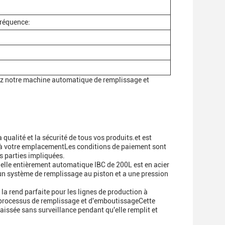
fréquence:
ez notre machine automatique de remplissage et
qualité et la sécurité de tous vos produits.et est
té à votre emplacementLes conditions de paiement sont
es parties impliquées.
nelle entièrement automatique IBC de 200L est en acier
se un système de remplissage au piston et a une pression
la rend parfaite pour les lignes de production à
e processus de remplissage et d'emboutissageCette
aissée sans surveillance pendant qu'elle remplit et