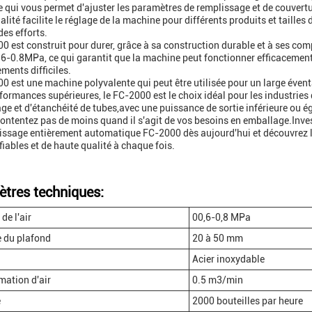
e qui vous permet d'ajuster les paramètres de remplissage et de couvert
alité facilite le réglage de la machine pour différents produits et taill
des efforts.
0 est construit pour durer, grâce à sa construction durable et à ses com
0.6-0.8MPa, ce qui garantit que la machine peut fonctionner efficaceme
ments difficiles.
0 est une machine polyvalente qui peut être utilisée pour un large évent
rformances supérieures, le FC-2000 est le choix idéal pour les industri
ge et d'étanchéité de tubes,avec une puissance de sortie inférieure ou é
ontentez pas de moins quand il s'agit de vos besoins en emballage.Inve
ssage entièrement automatique FC-2000 dès aujourd'hui et découvrez la
fiables et de haute qualité à chaque fois.
tres techniques:
de l'air
00,6-0,8 MPa
 du plafond
20 à 50 mm
Acier inoxydable
ation d'air
0.5 m3/min
é
2000 bouteilles par heure