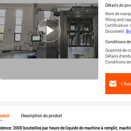
automati
Détails du pro
Nom de marque
filling and ca
Certification:
Document:
Br
Conditions de
Quantité de 
Détails d'emba
Conditions de
Obte
roduit
Description du produit
idence:
2000 bouteilles par heure de liquide de machine à remplir
,
machin